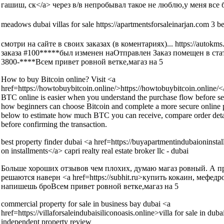
гашиш, ск</a> через в/в непробывал такое не люблю,у меня все 
meadows dubai villas for sale https://apartmentsforsaleinarjan.com 3 be
смотри на сайте в своих заказах (в коментариях)... https://autokms
заказа #100*****был изменен наОтправлен Заказ помещен в ст
3800-****Всем привет ровной ветке,магаз на 5
How to buy Bitcoin online? Visit <a
href=https://howtobuybitcoin.online/>https://howtobuybitcoin.online/</
BTC online is easier when you understand the purchase flow before s
how beginners can choose Bitcoin and complete a more secure online 
below to estimate how much BTC you can receive, compare order detai
before confirming the transaction.
best property finder dubai <a href=https://buyapartmentindubaioninst
on installments</a> capri realty real estate broker llc - dubai
Больше хороших отзывов чем плохих, думаю магаз ровный. А п
решаются наверн <a href=https://subhit.ru>купить кокаин, мефед
напишешь броВсем привет ровной ветке,магаз на 5
commercial property for sale in business bay dubai <a
href=https://villaforsaleindubaisiliconoasis.online>villa for sale in dub
independent property review