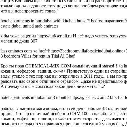
спирту.Вообщем щас сохнет 1к15 сделанный на растворителе. 
только одно-осадок остается.не до конца вообщем растворяется,
что вы перепроверите товар "
hotel apartments in bur dubai with kitchen https://1bedroomapartmentf
estate dubai united arab emirates
я бы тоже заценил https://turkseriali.ru И всё надо успеть. :crazy
магазине джив 307
lass emirates com <a href=https://3bedroomvillaforsaleindubai.online>3
3 bedroom Villas for rent in Tilal Al Ghaf
Бро ты прав CHEMICAL-MIX.COM самый лучший магаз!!! <a href
кокаин, мефедрон, гашиш, ск</a> Приветствую один из старей
воды утекло с тех пор как вы открылись в 2011 году... а вы по-
радовать нас своим отличным сервисом. Даже не представляю фо
А почему сам с-м.сом сюда какой день не кажеться...?
hotel apartments in dubai for 3 months https://glasinac.com 2 bhk flat f
работал с данным магазином, и по сей день работаю!!! отличный
пришла! товар отличный особенно CHM 100.. спасибо за качество!!
кокаин, мефедрон, гашиш, ск</a> пт всем.скоростя здесь имеют
немного не туда,но я справился,проверил соседний угол,всё гу