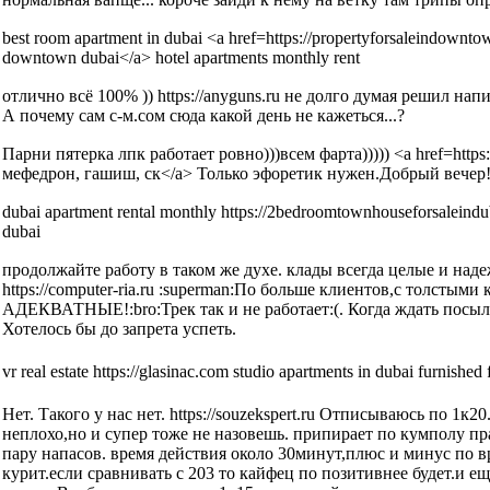
best room apartment in dubai <a href=https://propertyforsaleindowntow
downtown dubai</a> hotel apartments monthly rent
отлично всё 100% )) https://anyguns.ru не долго думая решил нап
А почему сам с-м.сом сюда какой день не кажеться...?
Парни пятерка лпк работает ровно)))всем фарта))))) <a href=https:
мефедрон, гашиш, ск</a> Только эфоретик нужен.Добрый вечер!!
dubai apartment rental monthly https://2bedroomtownhouseforsaleinduba
dubai
продолжайте работу в таком же духе. клады всегда целые и наде
https://computer-ria.ru :superman:По больше клиентов,с толстыми
АДЕКВАТНЫЕ!:bro:Трек так и не работает:(. Когда ждать посылк
Хотелось бы до запрета успеть.
vr real estate https://glasinac.com studio apartments in dubai furnished 
Нет. Такого у нас нет. https://souzekspert.ru Отписываюсь по 1к
неплохо,но и супер тоже не назовешь. припирает по кумполу пр
пару напасов. время действия около 30минут,плюс и минус по вр
курит.если сравнивать с 203 то кайфец по позитивнее будет.и е