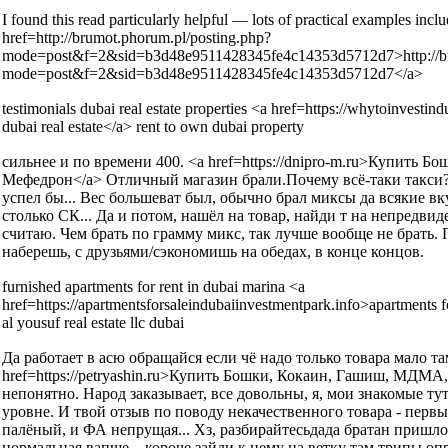
I found this read particularly helpful — lots of practical examples incl
href=http://brumot.phorum.pl/posting.php?
mode=post&f=2&sid=b3d48e9511428345fe4c14353d5712d7>http://bru
mode=post&f=2&sid=b3d48e9511428345fe4c14353d5712d7</a>
testimonials dubai real estate properties <a href=https://whytoinvestin
dubai real estate</a> rent to own dubai property
сильнее и по времени 400. <a href=https://dnipro-m.ru>Купить
Мефедрон</a> Отличный магазин брали.Почему всё-таки такси?
успел бы... Вес большеват был, обычно брал миксы да всякие вк
столько СК... Да и потом, нашёл на товар, найди т на непредвид
считаю. Чем брать по грамму микс, так лучше вообще не брать. П
наберешь, с друзьями/сэкономишь на обедах, в конце концов.
furnished apartments for rent in dubai marina <a
href=https://apartmentsforsaleindubaiinvestmentpark.info>apartments f
al yousuf real estate llc dubai
Да работает в асю обращайся если чё надо только товара мало та
href=https://petryashin.ru>Купить Бошки, Кокаин, Гашиш, МДМА
непонятно. Народ заказывает, все довольны, я, мои знакомые тут
уровне. И твой отзыв по поводу некачественного товара - первы
палёный, и ФА непрущая... Хз, разбирайтесьдада братан пришло 
нормальная вапще... короче зайди к нему на ветку там трипы о