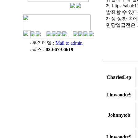
제 https://abab1
발표할 수 있
재정 상황 속
면당일급전은
문의메일 :
Mail to admin
팩스 :
02-6679-6619
CharlesLep
LinwoodteS
Johnnytob
LinwoodteS