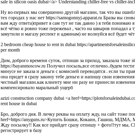
sale in silicon oasis dubai</a> Understanding chiller-free vs chiller-in
Ну во-первых мы совершенно другой магазин, так что вы ошибли
тех городах у нас нет https://samogonnyj-apparat.ru Бразы вы снова
вам жду ответа)привет я сам тут не так давно ) я тебя понимаю
всё чётко и ровно тоже пережевал , часто на швыров попадал а 
замутили и магазу респект и админам) не волнуйся всё будет чёт
2 bedroom cheap house to rent in dubai https://apartmentsforsaleinsili
per month
Дим, доброго времени суток, отпиши за приход, заказала тоже э
https://bayanmoscow.ru Получил посыль,все отлично..будем тестит
минусе не заказа и деньги с комисией переводятся . если ты пр
она придет я сразу закину тебе деньги и напишу свои извенения 
честный магазин.как клиенту мне ни разу не принесли извенения
компенсировало маральный ущерб
azizi construction company dubai <a href=https://plotsforsaleindubai.c
rent house in dubai
Бро, доброго дня. В личку реквы на оплату жду, на сайт тоже поп
href=https://anyguns.ru>Купить Бошки, Кокаин, Гашиш, МДМА, 
Жду посылку!! Как все прийдет сразу отпишу + фото!!тут мы, С
регистрирует в базу