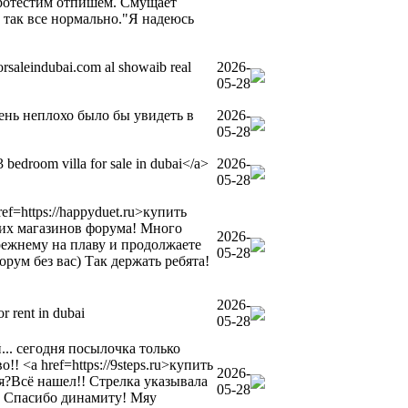
протестим отпишем. Смущает
а так все нормально."Я надеюсь
orsaleindubai.com al showaib real
2026-
05-28
:очень неплохо было бы увидеть в
2026-
05-28
 bedroom villa for sale in dubai</a>
2026-
05-28
=https://happyduet.ru>купить
ших магазинов форума! Много
2026-
прежнему на плаву и продолжаете
05-28
рум без вас) Так держать ребята!
2026-
or rent in dubai
05-28
... сегодня посылочка только
 <a href=https://9steps.ru>купить
2026-
ся?Всё нашел!! Стрелка указывала
05-28
д! Спасибо динамиту! Мяу