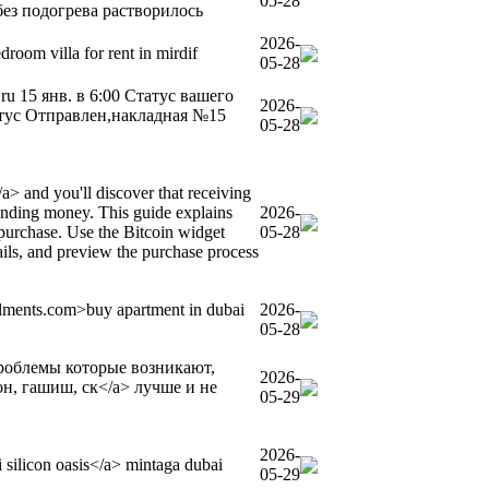
05-28
без подогрева растворилось
2026-
droom villa for rent in mirdif
05-28
.ru 15 янв. в 6:00 Статус вашего
2026-
атус Отправлен,накладная №15
05-28
a> and you'll discover that receiving
ending money. This guide explains
2026-
purchase. Use the Bitcoin widget
05-28
ls, and preview the purchase process
allments.com>buy apartment in dubai
2026-
05-28
роблемы которые возникают,
2026-
рон, гашиш, ск</a> лучше и не
05-29
2026-
ai silicon oasis</a> mintaga dubai
05-29