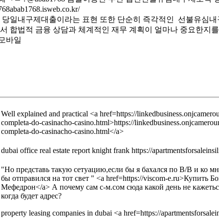
768abab1768.isweb.co.kr/
다 당일내구제대출이라는 표현 또한 단순히 즉각적인 선불유심내
에서 합법적 금융 상담과 체계적인 재무 계획이 얼마나 중요한지를
 모바일
Well explained and practical <a href=https://linkedbusiness.onjcamero
completa-do-casinacho-casino.html>https://linkedbusiness.onjcamerou
completa-do-casinacho-casino.html</a>
dubai office real estate report knight frank https://apartmentsforsaleinsi
"Но представь такую сетуацию,если бы я бахался по В/В и ко мн
бы отправился на тот свет " <a href=https://viscom-e.ru>Купит
Мефедрон</a> А почему сам с-м.сом сюда какой день не кажеться
когда будет адрес?
property leasing companies in dubai <a href=https://apartmentsforsalei