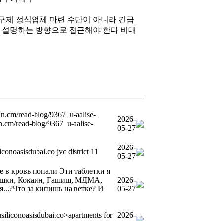
구제 정식업체 마련 수단이 아니라 긴급
 설명하는 방향으로 접근해야 한다 비대
un.cm/read-blog/9367_u-aalise-
2026-
n.cm/read-blog/9367_u-aalise-
05-27
2026-
liconoasisdubai.co jvc district 11
05-27
е в кровь попали Эти таблетки я
ь Бошки, Кокаин, Гашиш, МДМА,
2026-
...?Что за кипишь на ветке? И
05-27
nsiliconoasisdubai.co>apartments for
2026-