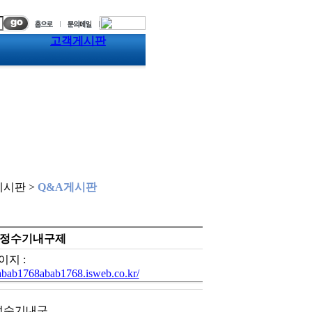
고객게시판
시판 >
Q&A게시판
액 정수기내구제
이지 :
/abab1768abab1768.isweb.co.kr/
 정수기내구