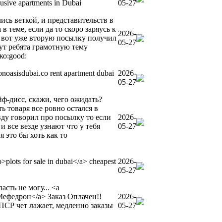
clusive apartments in Dubai
05-27
сь веткой, и представительств в
 в теме, если да то скоро заряусь к
2026-
 я вот уже вторую посылку получил
05-27
тут ребята грамотную тему
ко:good:
conoasisdubai.co rent apartment dubai
2026-
05-27
йф-дисс, скажи, чего ожидать?
ь товаря все ровно остался в
авду говорил про посылку то если
2026-
и все везде узнают что у тебя
05-27
 это бы хоть как то
o>plots for sale in dubai</a> cheapest
2026-
05-27
асть не могу... <a
Мефедрон</a> Заказ Оплачен!!
2026-
ПСР чет лажает, медленно заказы
05-27