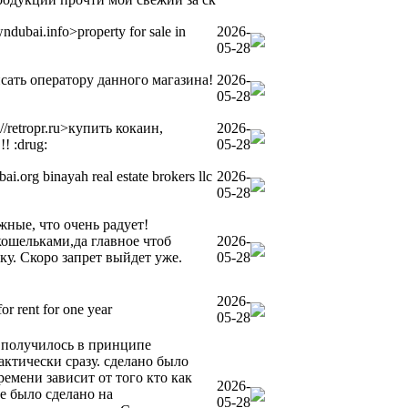
ndubai.info>property for sale in
2026-
05-28
исать оператору данного магазина!
2026-
05-28
//retropr.ru>купить кокаин,
2026-
! :drug:
05-28
i.org binayah real estate brokers llc
2026-
05-28
жные, что очень радует!
 кошельками,да главное чтоб
2026-
у. Скоро запрет выйдет уже.
05-28
2026-
for rent for one year
05-28
20.получилось в принципе
актически сразу. сделано было
емени зависит от того кто как
2026-
ще было сделано на
05-28