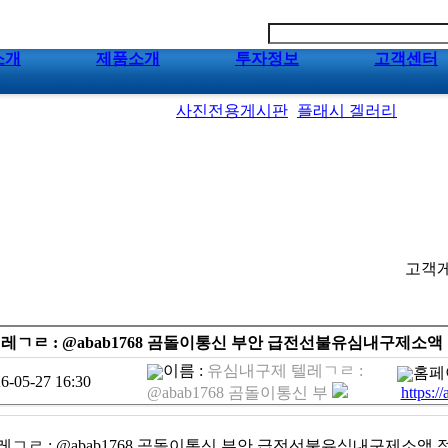
소개
제품소개
투자정보
고객센터
사진전용게시판
플래시 겔러리
고객게
레ㄱㄹ : @abab1768 곰돌이통신 부안 급전선불유심내구제소
이름 :
유심내구제 텔레ㄱㄹ :
홈페
6-05-27 16:30
@abab1768 곰돌이통신 부
https:/
ㄱㄹ : @abab1768 곰돌이통신 부안 급전선불유심내구제소액