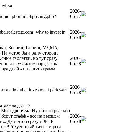
uded <a
2026-
mot.phorum.pl/posting.php?
05-27
dubairealestate.com>why to invest in
2026-
05-28
 Бошки, Кокаин, Гашиш, МДМА,
 На метро бы а одну сторону
усные таблетки, но тут сразу
2026-
енный случай/комфорт, я так
05-28
ара дней - и на пять грамм
2026-
or sale in dubai investment park</a>
05-28
м мхе да дмт <a
, Мефедрон</a> Ну просто реально
 берут стафф - всё на высшем
2026-
й... Да и чтоб сразу и ЖТЕ
05-28
все!!!охуенноый кач ск и рега
продукции прочти мой свежий за ск