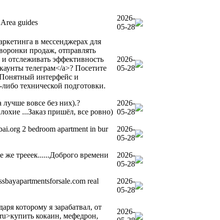
2026-
 Area guides
05-28
ркетинга в мессенджерах для
 воронки продаж, отправлять
ы и отслеживать эффективность
2026-
аккаунты телеграм</a>? Посетите
05-28
. Понятный интерфейс и
-либо технической подготовки.
лучше вовсе без них).?
2026-
плохие ...Заказ пришёл, все ровно)
05-28
bai.org 2 bedroom apartment in bur
2026-
05-28
где же трееек......Доброго времени
2026-
05-28
essbayapartmentsforsale.com real
2026-
05-28
аря которому я зарабатвал, от
2026-
i.ru>купить кокаин, мефедрон,